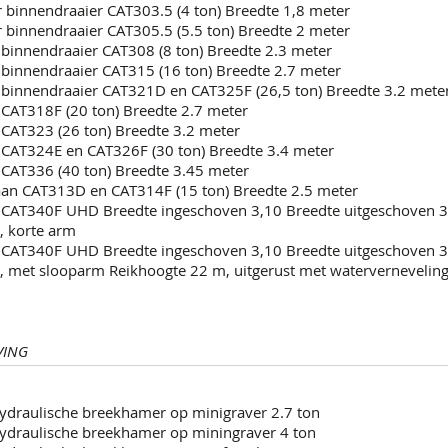
r binnendraaier CAT303.5 (4 ton) Breedte 1,8 meter
r binnendraaier CAT305.5 (5.5 ton) Breedte 2 meter
 binnendraaier CAT308 (8 ton) Breedte 2.3 meter
 binnendraaier CAT315 (16 ton) Breedte 2.7 meter
 binnendraaier CAT321D en CAT325F (26,5 ton) Breedte 3.2 mete
 CAT318F (20 ton) Breedte 2.7 meter
 CAT323 (26 ton) Breedte 3.2 meter
 CAT324E en CAT326F (30 ton) Breedte 3.4 meter
 CAT336 (40 ton) Breedte 3.45 meter
an CAT313D en CAT314F (15 ton) Breedte 2.5 meter
 CAT340F UHD Breedte ingeschoven 3,10 Breedte uitgeschoven 3
, korte arm
 CAT340F UHD Breedte ingeschoven 3,10 Breedte uitgeschoven 3
), met slooparm Reikhoogte 22 m, uitgerust met watervernevelin
VING
ydraulische breekhamer op minigraver 2.7 ton
ydraulische breekhamer op miningraver 4 ton