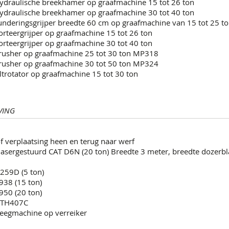
ydraulische breekhamer op graafmachine 15 tot 26 ton
ydraulische breekhamer op graafmachine 30 tot 40 ton
underingsgrijper breedte 60 cm op graafmachine van 15 tot 25 t
orteergrijper op graafmachine 15 tot 26 ton
orteergrijper op graafmachine 30 tot 40 ton
rusher op graafmachine 25 tot 30 ton MP318
rusher op graafmachine 30 tot 50 ton MP324
ltrotator op graafmachine 15 tot 30 ton
VING
 verplaatsing heen en terug naar werf
 lasergestuurd CAT D6N (20 ton) Breedte 3 meter, breedte dozerb
 259D (5 ton)
938 (15 ton)
950 (20 ton)
T TH407C
eegmachine op verreiker