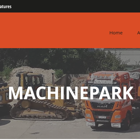
atures
Home
A
MACHINEPARK