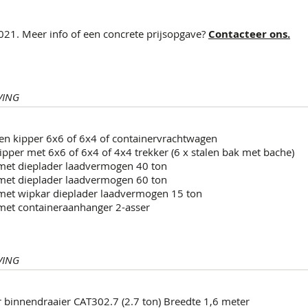
21. Meer info of een concrete prijsopgave?
Contacteer ons.
VING
en kipper 6x6 of 6x4 of containervrachtwagen
ipper met 6x6 of 6x4 of 4x4 trekker (6 x stalen bak met bache)
 met dieplader laadvermogen 40 ton
 met dieplader laadvermogen 60 ton
 met wipkar dieplader laadvermogen 15 ton
 met containeraanhanger 2-asser
VING
r binnendraaier CAT302.7 (2.7 ton) Breedte 1,6 meter